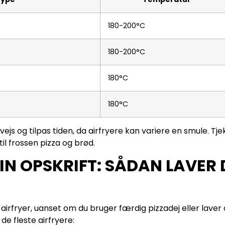
180-200°C
180-200°C
180°C
180°C
ejs og tilpas tiden, da airfryere kan variere en smule. Tj
 til frossen pizza og brød.
N OPSKRIFT: SÅDAN LAVER D
airfryer, uanset om du bruger færdig pizzadej eller laver 
 de fleste airfryere: