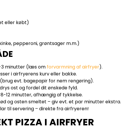
t eller købt)
skinke, pepperoni, grøntsager m.m.)
ÅDE
2-3 minutter (læs om
forvarmning af airfryer
).
sser i airfryerens kurv eller bakke.
 (brug evt. bagepapir for nem rengøring).
ys ost og fordel dit ønskede fyld.
8-12 minutter, afhængig af tykkelse.
d og osten smeltet – giv evt. et par minutter ekstra.
ar til servering – direkte fra airfryeren!
EKT PIZZA I AIRFRYER