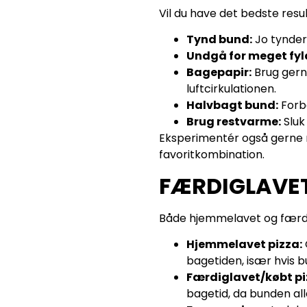
Vil du have det bedste resul
Tynd bund:
Jo tyndere
Undgå for meget fyl
Bagepapir:
Brug gerne
luftcirkulationen.
Halvbagt bund:
Forba
Brug restvarme:
Sluk 
Eksperimentér også gerne me
favoritkombination.
FÆRDIGLAVET
Både hjemmelavet og færdig
Hjemmelavet pizza:
bagetiden, især hvis b
Færdiglavet/købt pi
bagetid, da bunden all