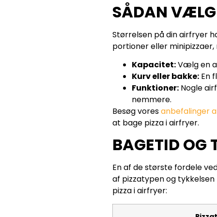
SÅDAN VÆLGER
Størrelsen på din airfryer 
portioner eller minipizzaer,
Kapacitet:
Vælg en ai
Kurv eller bakke:
En f
Funktioner:
Nogle airf
nemmere.
Besøg vores
anbefalinger a
at bage pizza i airfryer.
BAGETID OG 
En af de største fordele ve
af pizzatypen og tykkelsen 
pizza i airfryer:
Pizza