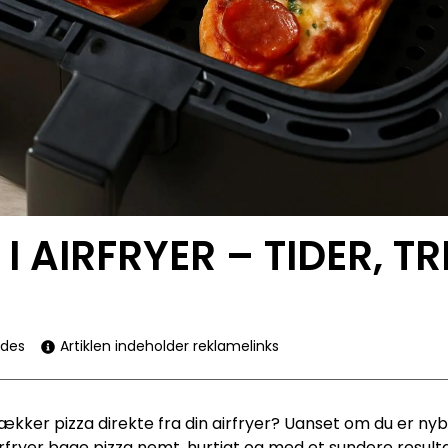
 I AIRFRYER – TIDER, T
ides
Artiklen indeholder reklamelinks
ker pizza direkte fra din airfryer? Uanset om du er nybe
fryer bage pizza nemt, hurtigt og med et sundere resultat