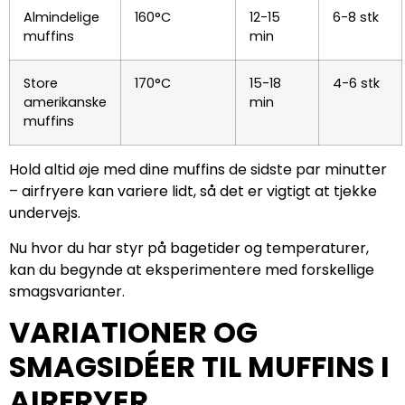
Almindelige
160°C
12-15
6-8 stk
muffins
min
Store
170°C
15-18
4-6 stk
amerikanske
min
muffins
Hold altid øje med dine muffins de sidste par minutter
– airfryere kan variere lidt, så det er vigtigt at tjekke
undervejs.
Nu hvor du har styr på bagetider og temperaturer,
kan du begynde at eksperimentere med forskellige
smagsvarianter.
VARIATIONER OG
SMAGSIDÉER TIL MUFFINS I
AIRFRYER