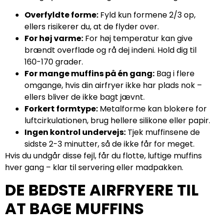
Overfyldte forme:
Fyld kun formene 2/3 op,
ellers risikerer du, at de flyder over.
For høj varme:
For høj temperatur kan give
brændt overflade og rå dej indeni. Hold dig til
160-170 grader.
For mange muffins på én gang:
Bag i flere
omgange, hvis din airfryer ikke har plads nok –
ellers bliver de ikke bagt jævnt.
Forkert formtype:
Metalforme kan blokere for
luftcirkulationen, brug hellere silikone eller papir.
Ingen kontrol undervejs:
Tjek muffinsene de
sidste 2-3 minutter, så de ikke får for meget.
Hvis du undgår disse fejl, får du flotte, luftige muffins
hver gang – klar til servering eller madpakken.
DE BEDSTE AIRFRYERE TIL
AT BAGE MUFFINS