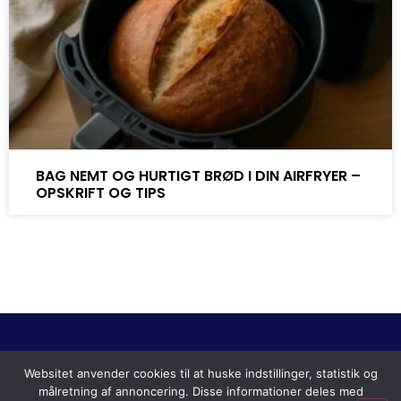
BAG NEMT OG HURTIGT BRØD I DIN AIRFRYER –
OPSKRIFT OG TIPS
Websitet anvender cookies til at huske indstillinger, statistik og
Copyright © 2024 Bedste-airfryer.dk |
Cookie- og
målretning af annoncering. Disse informationer deles med
privatlivspolitik
| Om | Siden indeholder reklamelinks