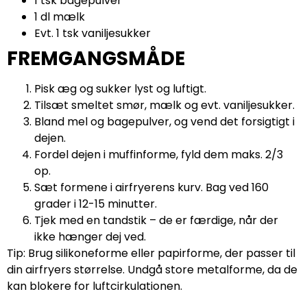
1 tsk bagepulver
1 dl mælk
Evt. 1 tsk vaniljesukker
FREMGANGSMÅDE
Pisk æg og sukker lyst og luftigt.
Tilsæt smeltet smør, mælk og evt. vaniljesukker.
Bland mel og bagepulver, og vend det forsigtigt i
dejen.
Fordel dejen i muffinforme, fyld dem maks. 2/3
op.
Sæt formene i airfryerens kurv. Bag ved 160
grader i 12-15 minutter.
Tjek med en tandstik – de er færdige, når der
ikke hænger dej ved.
Tip: Brug silikoneforme eller papirforme, der passer til
din airfryers størrelse. Undgå store metalforme, da de
kan blokere for luftcirkulationen.