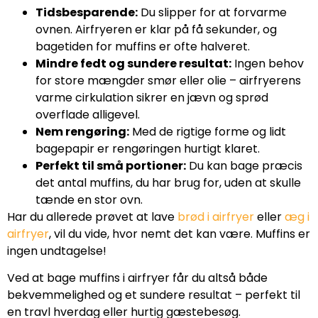
Tidsbesparende:
Du slipper for at forvarme
ovnen. Airfryeren er klar på få sekunder, og
bagetiden for muffins er ofte halveret.
Mindre fedt og sundere resultat:
Ingen behov
for store mængder smør eller olie – airfryerens
varme cirkulation sikrer en jævn og sprød
overflade alligevel.
Nem rengøring:
Med de rigtige forme og lidt
bagepapir er rengøringen hurtigt klaret.
Perfekt til små portioner:
Du kan bage præcis
det antal muffins, du har brug for, uden at skulle
tænde en stor ovn.
Har du allerede prøvet at lave
brød i airfryer
eller
æg i
airfryer
, vil du vide, hvor nemt det kan være. Muffins er
ingen undtagelse!
Ved at bage muffins i airfryer får du altså både
bekvemmelighed og et sundere resultat – perfekt til
en travl hverdag eller hurtig gæstebesøg.