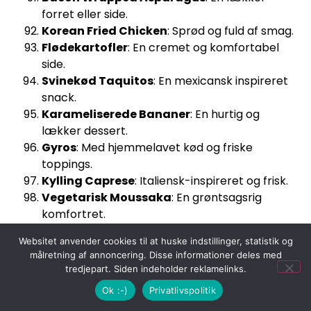
forret eller side.
Korean Fried Chicken
: Sprød og fuld af smag.
Flødekartofler
: En cremet og komfortabel
side.
Svinekød Taquitos
: En mexicansk inspireret
snack.
Karameliserede Bananer
: En hurtig og
lækker dessert.
Gyros
: Med hjemmelavet kød og friske
toppings.
Kylling Caprese
: Italiensk-inspireret og frisk.
Vegetarisk Moussaka
: En grøntsagsrig
komfortret.
Parmesan Asparges
: En sund og lækker side.
Websitet anvender cookies til at huske indstillinger, statistik og
Mini Cheesecakes
: Perfekt til en individuel
målretning af annoncering. Disse informationer deles med
dessert.
tredjepart. Siden indeholder reklamelinks.
Ok :-)
Privatlivspolitik