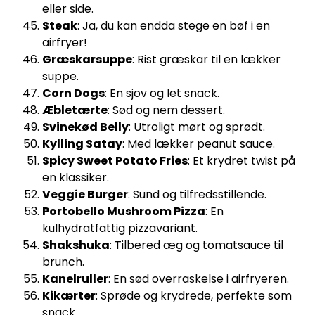
eller side.
Steak
: Ja, du kan endda stege en bøf i en
airfryer!
Græskarsuppe
: Rist græskar til en lækker
suppe.
Corn Dogs
: En sjov og let snack.
Æbletærte
: Sød og nem dessert.
Svinekød Belly
: Utroligt mørt og sprødt.
Kylling Satay
: Med lækker peanut sauce.
Spicy Sweet Potato Fries
: Et krydret twist på
en klassiker.
Veggie Burger
: Sund og tilfredsstillende.
Portobello Mushroom Pizza
: En
kulhydratfattig pizzavariant.
Shakshuka
: Tilbered æg og tomatsauce til
brunch.
Kanelruller
: En sød overraskelse i airfryeren.
Kikærter
: Sprøde og krydrede, perfekte som
snack.