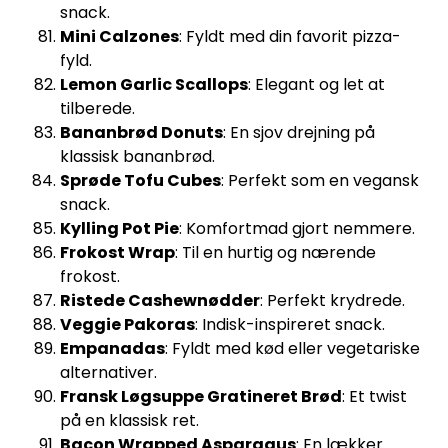
snack.
Mini Calzones
: Fyldt med din favorit pizza-
fyld.
Lemon Garlic Scallops
: Elegant og let at
tilberede.
Bananbrød Donuts
: En sjov drejning på
klassisk bananbrød.
Sprøde Tofu Cubes
: Perfekt som en vegansk
snack.
Kylling Pot Pie
: Komfortmad gjort nemmere.
Frokost Wrap
: Til en hurtig og nærende
frokost.
Ristede Cashewnødder
: Perfekt krydrede.
Veggie Pakoras
: Indisk-inspireret snack.
Empanadas
: Fyldt med kød eller vegetariske
alternativer.
Fransk Løgsuppe Gratineret Brød
: Et twist
på en klassisk ret.
Bacon Wrapped Asparagus
: En lækker