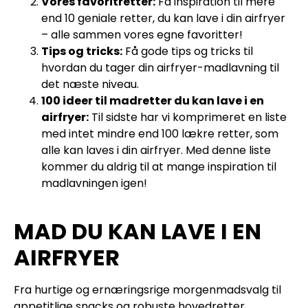
Vores favoritretter:
Få inspiration til mere
end 10 geniale retter, du kan lave i din airfryer
– alle sammen vores egne favoritter!
Tips og tricks:
Få gode tips og tricks til
hvordan du tager din airfryer-madlavning til
det næste niveau.
100 ideer til madretter du kan lave i en
airfryer:
Til sidste har vi komprimeret en liste
med intet mindre end 100 lækre retter, som
alle kan laves i din airfryer. Med denne liste
kommer du aldrig til at mange inspiration til
madlavningen igen!
MAD DU KAN LAVE I EN
AIRFRYER
Fra hurtige og ernæringsrige morgenmadsvalg til
appetitlige snacks og robuste hovedretter,