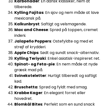
Karbonader
: En dansk klassiker, nem at
tilberede.
Kylling Fajitas
: En sjov og nem måde at lave
mexicansk på.
Kalkunbryst
: Saftigt og velsmagende.
Mac and Cheese
: Sprød på toppen, cremet
indeni.
Jalapeño Poppers
: Ostefyldte og med et
strejf af krydderi.
Apple Chips
: Sødt og sundt snack-alternativ.
Kylling Teriyaki
: Enkel asiatisk-inspireret ret.
Spinat- og Feta-pie
: En nem måde at nyde
græsk mad på.
Svinekoteletter
: Hurtigt tilberedt og saftigt
kød.
Bruschetta
: Sprød og fyldt med smag.
Krabbe Kager
: En elegant forret eller
hovedret.
Blomkål Bites
: Perfekt som en sund snack