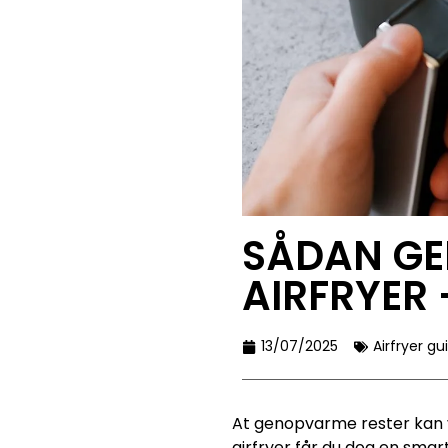
SÅDAN GE
AIRFRYER
13/07/2025
Airfryer gu
At genopvarme rester kan v
airfryer får du dog en smar