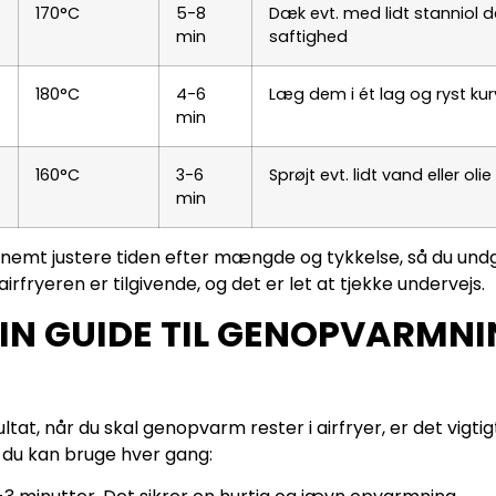
170°C
5-8
Dæk evt. med lidt stanniol d
min
saftighed
180°C
4-6
Læg dem i ét lag og ryst kur
min
160°C
3-6
Sprøjt evt. lidt vand eller ol
min
nemt justere tiden efter mængde og tykkelse, så du undg
irfryeren er tilgivende, og det er let at tjekke undervejs.
IN GUIDE TIL GENOPVARMNI
tat, når du skal genopvarm rester i airfryer, er det vigtigt
m du kan bruge hver gang: