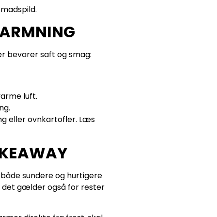
 madspild.
PVARMNING
er bevarer saft og smag:
arme luft.
ng.
ng eller ovnkartofler. Læs
AKEAWAY
r både sundere og hurtigere
 det gælder også for rester