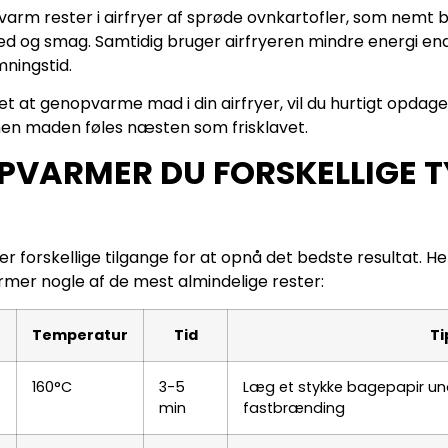
rm rester i airfryer af sprøde ovnkartofler, som nemt bl
d og smag. Samtidig bruger airfryeren mindre energi end 
ningstid.
t at genopvarme mad i din airfryer, vil du hurtigt opdage,
 men maden føles næsten som frisklavet.
VARMER DU FORSKELLIGE TY
 forskellige tilgange for at opnå det bedste resultat. Her
er nogle af de mest almindelige rester:
Temperatur
Tid
Ti
160°C
3-5
Læg et stykke bagepapir un
min
fastbrænding