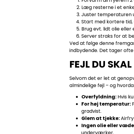
Forvarm airfryeren i 2
Læg resterne i et enke
Juster temperaturen u
Start med kortere tid, 
Brug evt. lidt olie elle
Server straks for at 
Ved at følge denne fremgang
indbydende. Det tager ofte 
FEJL DU SKA
Selvom det er let at genopva
almindelige fejl – og hvord
Overfyldning:
Hvis ku
For høj temperatur:
F
gradvist.
Glem at tjekke:
Airfry
Ingen olie eller væde
underværker.