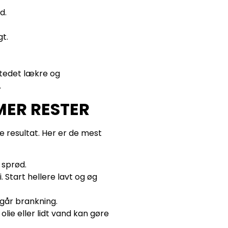
d.
gt.
stedet lækre og
.
MER RESTER
de resultat. Her er de mest
 sprød.
 Start hellere lavt og øg
dgår brankning.
olie eller lidt vand kan gøre