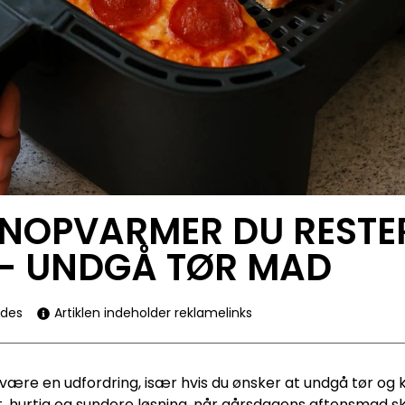
NOPVARMER DU RESTER
 – UNDGÅ TØR MAD
ides
Artiklen indeholder reklamelinks
ære en udfordring, især hvis du ønsker at undgå tør og 
t, hurtig og sundere løsning, når gårsdagens aftensmad ska