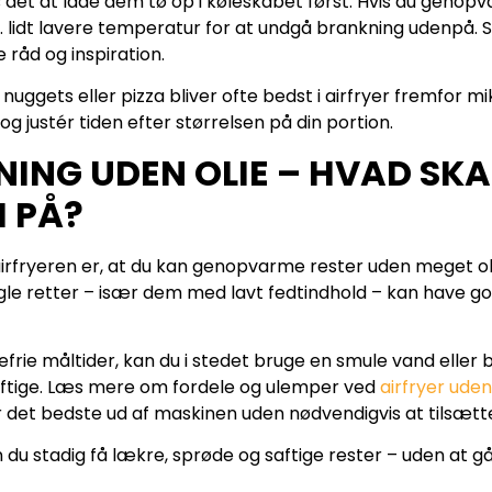
 det at lade dem tø op i køleskabet først. Hvis du genopva
vt. lidt lavere temperatur for at undgå brankning udenpå. Se
 råd og inspiration.
nuggets eller pizza bliver ofte bedst i airfryer fremfor mi
g justér tiden efter størrelsen på din portion.
NG UDEN OLIE – HVAD SKA
 PÅ?
airfryeren er, at du kan genopvarme rester uden meget ol
e retter – især dem med lavt fedtindhold – kan have godt a
iefrie måltider, kan du i stedet bruge en smule vand eller 
aftige. Læs mere om fordele og ulemper ved
airfryer uden
r det bedste ud af maskinen uden nødvendigvis at tilsætte
 du stadig få lækre, sprøde og saftige rester – uden at