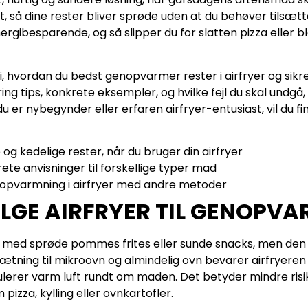
ivt, så dine rester bliver sprøde uden at du behøver tilsæ
gibesparende, og så slipper du for slatten pizza eller b
 i, hvordan du bedst genopvarmer rester i airfryer og sik
g tips, konkrete eksempler, og hvilke fejl du skal undgå,
 er nybegynder eller erfaren airfryer-entusiast, vil du fi
og kedelige rester, når du bruger din airfryer
rete anvisninger til forskellige typer mad
opvarmning i airfryer med andre metoder
GE AIRFRYER TIL GENOPV
 med sprøde pommes frites eller sunde snacks, men den er
tning til mikroovn og almindelig ovn bevarer airfryere
kulerer varm luft rundt om maden. Det betyder mindre risi
 pizza, kylling eller ovnkartofler.