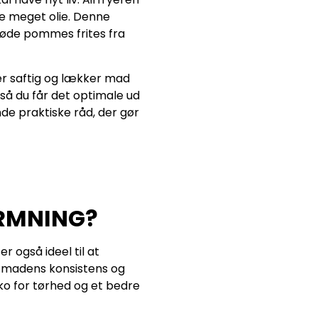
tte meget olie. Denne
løde pommes frites fra
rer saftig og lækker mad
 så du får det optimale ud
nde praktiske råd, der gør
ARMNING?
 også ideel til at
n madens konsistens og
ko for tørhed og et bedre