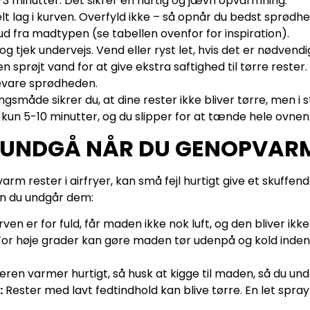
-3 minutter. Det sikrer en hurtig og jævn opvarmning.
lt lag i kurven. Overfyld ikke – så opnår du bedst sprødhe
d fra madtypen (se tabellen ovenfor for inspiration).
og tjek undervejs. Vend eller ryst let, hvis det er nødvendi
r en sprøjt vand for at give ekstra saftighed til tørre rester.
bevare sprødheden.
småde sikrer du, at dine rester ikke bliver tørre, men i 
kun 5-10 minutter, og du slipper for at tænde hele ovnen
L UNDGÅ NÅR DU GENOPVAR
rm rester i airfryer, kan små fejl hurtigt give et skuffen
an du undgår dem:
rven er for fuld, får maden ikke nok luft, og den bliver ikke
or høje grader kan gøre maden tør udenpå og kold indeni.
eren varmer hurtigt, så husk at kigge til maden, så du un
:
Rester med lavt fedtindhold kan blive tørre. En let spray 