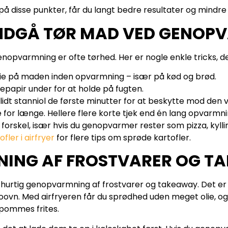
disse punkter, får du langt bedre resultater og mindre
 UNDGÅ TØR MAD VED GENO
nopvarmning er ofte tørhed. Her er nogle enkle tricks, d
 olie på maden inden opvarmning – især på kød og brød.
gepapir under for at holde på fugten.
dt stanniol de første minutter for at beskytte mod den v
or længe. Hellere flere korte tjek end én lang opvarmni
 forskel, især hvis du genopvarmer rester som pizza, kylli
fler i airfryer
for flere tips om sprøde kartofler.
ING AF FROSTVARER OG T
l hurtig genopvarmning af frostvarer og takeaway. Det e
oovn. Med airfryeren får du sprødhed uden meget olie, og
r pommes frites.