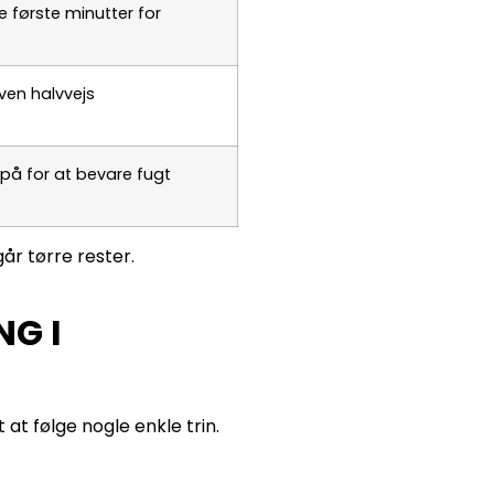
e første minutter for
ven halvvejs
ie på for at bevare fugt
år tørre rester.
NG I
 at følge nogle enkle trin.