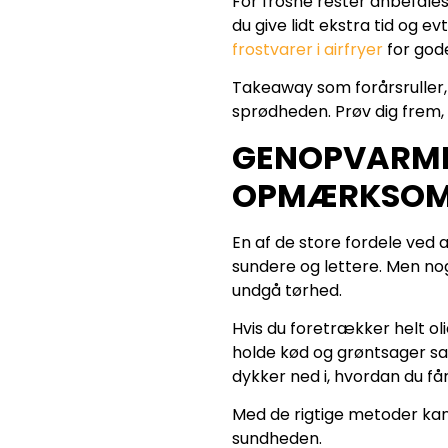
For frosne rester anbefales
du give lidt ekstra tid og e
frostvarer i airfryer
for gode
Takeaway som forårsruller, 
sprødheden. Prøv dig frem, o
GENOPVARMNI
OPMÆRKSOM
En af de store fordele ved 
sundere og lettere. Men nogl
undgå tørhed.
Hvis du foretrækker helt ol
holde kød og grøntsager s
dykker ned i, hvordan du få
Med de rigtige metoder kan
sundheden.