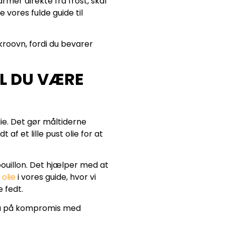
rmer direkte fra frost, skal
 vores fulde guide til
kroovn, fordi du bevarer
L DU VÆRE
ie. Det gør måltiderne
f et lille pust olie for at
bouillon. Det hjælper med at
 olie
i vores guide, hvor vi
 fedt.
 gå på kompromis med