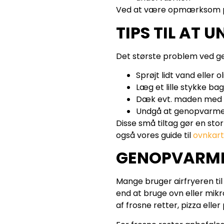
Ved at være opmærksom på 
TIPS TIL AT
Det største problem ved ge
Sprøjt lidt vand eller
Læg et lille stykke ba
Dæk evt. maden med li
Undgå at genopvarme f
Disse små tiltag gør en stor
også vores guide til
ovnkarto
GENOPVARMN
Mange bruger airfryeren ti
end at bruge ovn eller mikr
af frosne retter, pizza elle