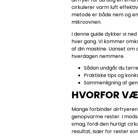
cirkulerer varm luft effekt
metode er både nem og ener
mikroovnen.
I denne guide dykker vi ned
hver gang. Vi kommer omkrin
af din maskine. Uanset om du
hverdagen nemmere.
Sådan undgår du tørre 
Praktiske tips og konk
Sammenligning af gen
HVORFOR VÆL
Mange forbinder airfryeren
genopvarme rester. I modsæ
smag, fordi den hurtigt cir
resultat, især for rester som