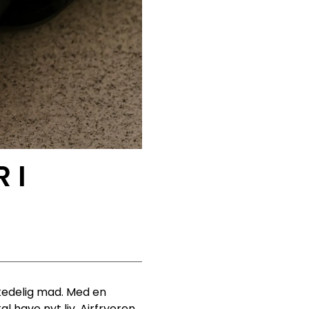
 I
kedelig mad. Med en
l have nyt liv. Airfryeren