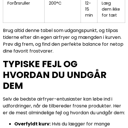
Forårsruller
200°C
12-
Læg
15
dem ikke
min
for tæt
Brug altid denne tabel som udgangspunkt, og tilpas
tiderne efter din egen airfryer og mængden i kurven.
Prøv dig frem, og find den perfekte balance for netop
dine favorit frostvarer.
TYPISKE FEJL OG
HVORDAN DU UNDGÅR
DEM
Selv de bedste airfryer-entusiaster kan løbe ind i
udfordringer, når de tilbereder frosne produkter. Her
er de mest almindelige fejl og hvordan du undgår dem:
Overfyldt kurv:
Hvis du lægger for mange