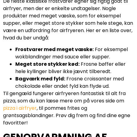
De fleste klassiske frostvarer egner sig rigtig godt til
airfryer, men der er enkelte undtagelser. Nogle
produkter med meget væske, som for eksempel
supper, eller meget store stykker som hele stege, kan
være en udfordring for airfryeren. Her er en liste over,
hvad du bør undgå:
Frostvarer med meget væske:
For eksempel
wokblandinger med sauce eller supper.
Meget store stykker kød:
Frosne bøffer eller
hele kyllinger bliver ikke jævnt tilberedt.
Bagværk med fyld:
Frosne croissanter med
chokolade eller andet fyld kan flyde ud.
Til gengæld fungerer airfryeren fantastisk til alt fra
pizza, som du kan læse mere om på vores side om
pizza i airfryer
, til pommes frites og
grøntsagsblandinger. Prøv dig frem og find dine egne
favoritter!
GENOPVARMNING AF