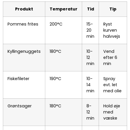
Produkt
Temperatur
Tid
Tip
Pommes frites
200°C
15-
Ryst
20
kurven
min
halvvejs
Kyllingenuggets
180°C
10-
Vend
12
efter 6
min
min
Fiskefileter
190°C
10-
Spray
14
evt. let
min
med olie
Grøntsager
180°C
8-
Hold øje
12
med
min
væske