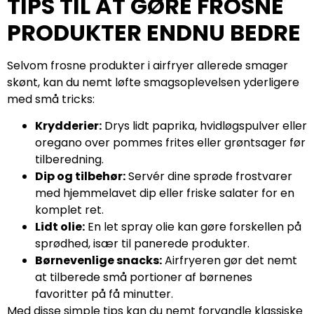
TIPS TIL AT GØRE FROSNE
PRODUKTER ENDNU BEDRE
Selvom frosne produkter i airfryer allerede smager
skønt, kan du nemt løfte smagsoplevelsen yderligere
med små tricks:
Krydderier:
Drys lidt paprika, hvidløgspulver eller
oregano over pommes frites eller grøntsager før
tilberedning.
Dip og tilbehør:
Servér dine sprøde frostvarer
med hjemmelavet dip eller friske salater for en
komplet ret.
Lidt olie:
En let spray olie kan gøre forskellen på
sprødhed, især til panerede produkter.
Børnevenlige snacks:
Airfryeren gør det nemt
at tilberede små portioner af børnenes
favoritter på få minutter.
Med disse simple tips kan du nemt forvandle klassiske