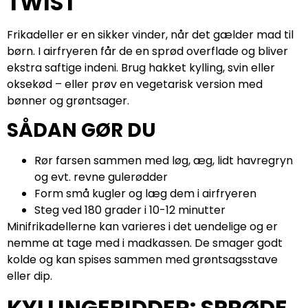
TWIST
Frikadeller er en sikker vinder, når det gælder mad til
børn. I airfryeren får de en sprød overflade og bliver
ekstra saftige indeni. Brug hakket kylling, svin eller
oksekød – eller prøv en vegetarisk version med
bønner og grøntsager.
SÅDAN GØR DU
Rør farsen sammen med løg, æg, lidt havregryn
og evt. revne gulerødder
Form små kugler og læg dem i airfryeren
Steg ved 180 grader i 10-12 minutter
Minifrikadellerne kan varieres i det uendelige og er
nemme at tage med i madkassen. De smager godt
kolde og kan spises sammen med grøntsagsstave
eller dip.
KYLLINGEBIDDER: SPRØDE