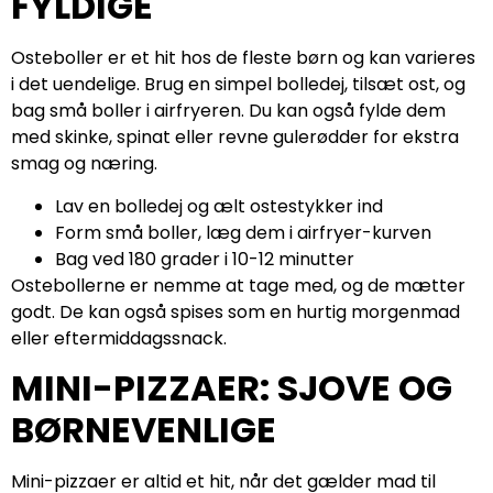
FYLDIGE
Osteboller er et hit hos de fleste børn og kan varieres
i det uendelige. Brug en simpel bolledej, tilsæt ost, og
bag små boller i airfryeren. Du kan også fylde dem
med skinke, spinat eller revne gulerødder for ekstra
smag og næring.
Lav en bolledej og ælt ostestykker ind
Form små boller, læg dem i airfryer-kurven
Bag ved 180 grader i 10-12 minutter
Ostebollerne er nemme at tage med, og de mætter
godt. De kan også spises som en hurtig morgenmad
eller eftermiddagssnack.
MINI-PIZZAER: SJOVE OG
BØRNEVENLIGE
Mini-pizzaer er altid et hit, når det gælder mad til