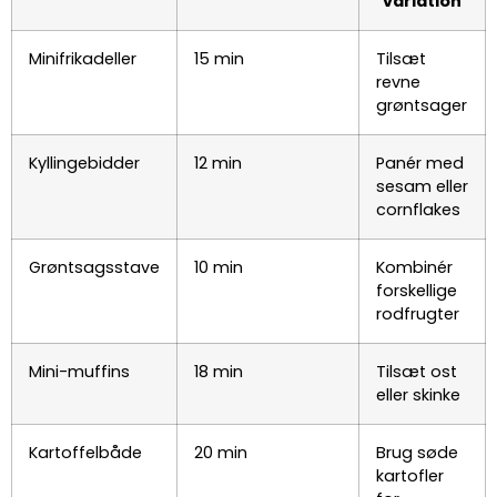
variation
Minifrikadeller
15 min
Tilsæt
revne
grøntsager
Kyllingebidder
12 min
Panér med
sesam eller
cornflakes
Grøntsagsstave
10 min
Kombinér
forskellige
rodfrugter
Mini-muffins
18 min
Tilsæt ost
eller skinke
Kartoffelbåde
20 min
Brug søde
kartofler