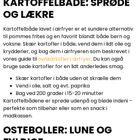
KARTOFFELBÅDE: SPRØDE
OG LÆKRE
Kartoffelbåde lavet i airfryer er et sundere alternativ
til pommes frites og en favorit blandt både børn og
voksne. Skær kartofler i både, vend dem i lidt olie og
krydderier, og bag dem i airfryeren som beskrevet i
vores guide til
ovnkartofler i airfryer
. Du kan også
bruge søde kartofler for en lidt anderledes smag.
Skær kartofler i både uden at skrælle dem
Vend i olie, salt og evt. paprika
Bag ved 200 grader i 15-20 minutter
Kartoffelbådene er sprøde udenpå og bløde indeni –
perfekte som tilbehør eller som en snack i
madkassen.
OSTEBOLLER: LUNE OG